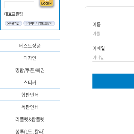
대호프린팅
회원가입
아이디/비밀번호찾기
이름
베스트상품
이메일
디자인
명함/쿠폰/복권
스티커
합판인쇄
독판인쇄
리플렛&팜플렛
봉투(1도, 칼라)