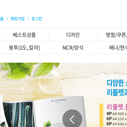
홈
회원가입
로그인
베스트상품
디자인
명함/쿠폰
봉투(1도, 칼라)
NCR/양식
배너/현