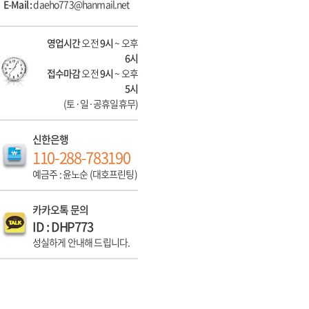
E-Mail :
daeho773@hanmail.net
영업시간
오전
9시
~ 오후
6시
접수마감
오전
9시
~ 오후
5시
(토·일·공휴일휴무)
신한은행
110-288-783190
예금주 : 윤노순 (대호프린팅)
카카오톡 문의
ID : DHP773
성실하게 안내해 드립니다.