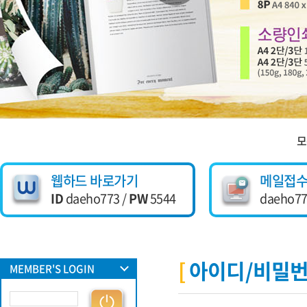
모
웹하드 바로가기
메일접
ID
daeho773 /
PW
5544
daeho77
아이디/비밀번
MEMBER'S LOGIN