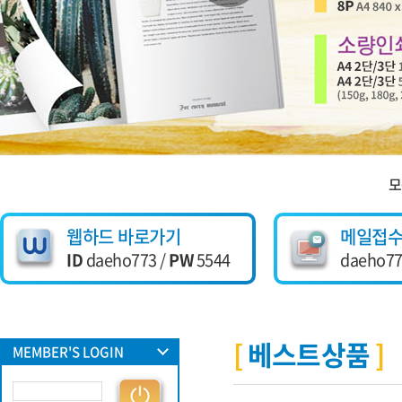
모
웹하드 바로가기
메일접
ID
daeho773 /
PW
5544
daeho77
베스트상품
MEMBER'S LOGIN