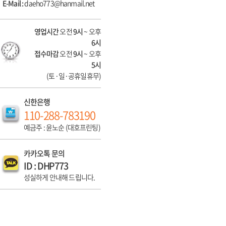
E-Mail :
daeho773@hanmail.net
영업시간
오전
9시
~ 오후
6시
접수마감
오전
9시
~ 오후
5시
(토·일·공휴일휴무)
신한은행
110-288-783190
예금주 : 윤노순 (대호프린팅)
카카오톡 문의
ID : DHP773
성실하게 안내해 드립니다.