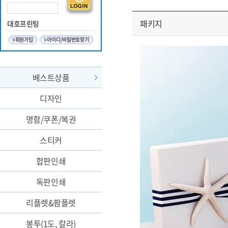
패키지
대호프린팅
회원가입
아이디/비밀번호찾기
베스트상품
디자인
명함/쿠폰/복권
스티커
합판인쇄
독판인쇄
리플렛&팜플렛
봉투(1도, 칼라)