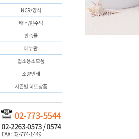
NCR/양식
배너/현수막
판촉물
메뉴판
업소용소모품
소량인쇄
시즌별 히트상품
02-773-5544
02-2263-0573 / 0574
FAX : 02-774-1449