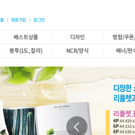
홈
회원가입
로그인
베스트상품
디자인
명함/쿠폰
봉투(1도, 칼라)
NCR/양식
배너/현